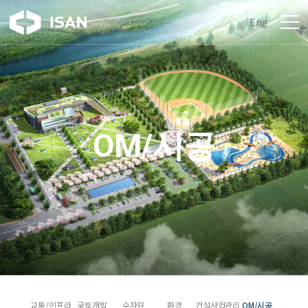
Eng
OM/시공
교통/인프라
국토개발
수자원
환경
건설사업관리
OM/시공